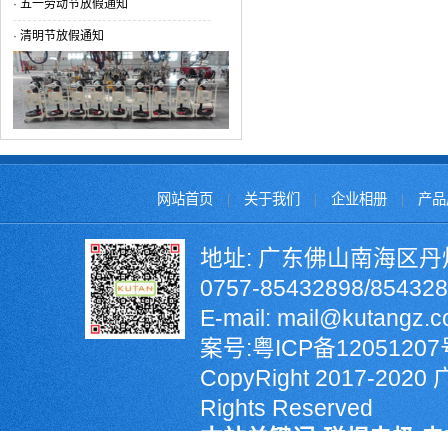
·
五一劳动节放假通知
·
清明节放假通知
网站首页
|
关于我们
|
企业相册
|
产品
地址: 广东佛山南海区丹
0757-85432898/8543
E-mail: mail@kutangz
案号:
粤ICP备12051207
CopyRight 2017-2
Rights Reserved
本站关键词:碰焊电极,电